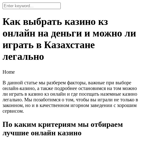
Как выбрать казино кз
онлайн на деньги и можно ли
играть в Казахстане
легально
Home
В данной статье мы разберем факторы, важные при выборе
онлайн-казино, а также подробнее остановимся на том можно
ли играть в казино кз онлайн и где посещать наземные казино
легально. Мы позаботимся о том, чтобы вы играли не только в
законном, но и в качественном игорном заведении с хорошим
сервисом.
По каким критериям мы отбираем
лучшие онлайн казино