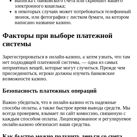
выписка с банковского счета или скриншот вашего
электронного кошелька;
в некоторых случаях может потребоваться телефонный
звонок, или фотография с листком бумаги, на котором
написано название казино.
Факторы при выборе платежной
системы
Зарегистрироваться в онлайн-казино, а затем узнать, что там
нет подходящей платежной системы, — одна из самых
неприятных вещей, которые могут случиться. Прежде чем
присоединиться, игроки должны изучить банковские
возможности казино.
Безопасность платежных операций
Важно убедиться, что в онлайн-казино есть надежные
способы оплаты, а также быстрое время вывода средств. Мы
всегда проверяем, взымает ли сайт комиссию, связанную с
каждым способом оплаты. Лицензированное и регулируемое
онлайн-казино обезопасит ваши средства.
Как быстро можно получить деньги со счета