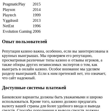
PragmaticPlay
2015
Playson
2014
Playtech
1999
Yggdrasil
2013
NetEnt
1996
Evolution Gaming
2006
Опыт пользователей
Репутация казино важна, особенно, если вы заинтересованы в
крупных выигрышах. Мы проверяем его репутацию,
просматривая различные типы казино и отзывы игроков, а
также обзоры других независимых экспертов о том, как
выиграть в онлайн казино. Особое внимание мы уделяем
разделу выигрышей. Если к ним претензий нет, это означает,
что сайт надежный.
Доступные системы платежей
Банковские варианты должны быть уважаемыми и широко
использоваться. Кроме того, казино должно предлагать
валюту вашей страны для более удобного ввода и вывода
средств. Способы пополнения и вывода средств должны