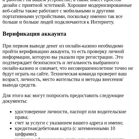
дизайн с приятной эстетикой. Хорошие модернизированные
веб-сайты также работают с мобильными и другими
портативными устройствами, поскольку именно так все
больше и больше людей подключаются к Интернету.
Верификация аккаунта
При первом выводе денег из онлайн-казино необходимо
пройти верификацию аккаунта, то есть проверку личной
информации, которую вы указали при регистрации. Это
подтверждает безопасность и легальность выбранного
онлайн-казино и означает, что несовершеннолетние точно не
будут играть на сайте. Техническая команда проверит ваш
возраст, личность, место жительства и методы внесения/
вывода средств.
Для этого вас могут попросить предоставить следующие
документы:
удостоверение личности, паспорт или водительские
права;
счет за услуги с указанием вашего адреса и имени;
кредитная/дебетовая карта (с затемненными 10
цифрами);