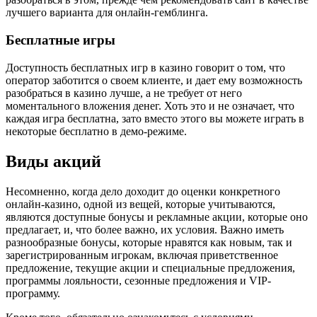
лучшего варианта для онлайн-гемблинга.
Бесплатные игры
Доступность бесплатных игр в казино говорит о том, что
оператор заботится о своем клиенте, и дает ему возможность
разобраться в казино лучше, а не требует от него
моментального вложения денег. Хоть это и не означает, что
каждая игра бесплатна, зато вместо этого вы можете играть в
некоторые бесплатно в демо-режиме.
Виды акций
Несомненно, когда дело доходит до оценки конкретного
онлайн-казино, одной из вещей, которые учитываются,
являются доступные бонусы и рекламные акции, которые оно
предлагает, и, что более важно, их условия. Важно иметь
разнообразные бонусы, которые нравятся как новым, так и
зарегистрированным игрокам, включая приветственное
предложение, текущие акции и специальные предложения,
программы лояльности, сезонные предложения и VIP-
программу.