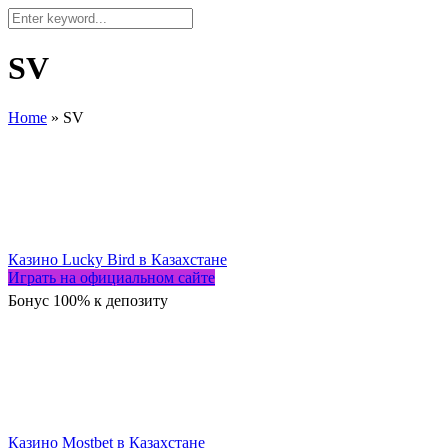
SV
Home
»
SV
Казино Lucky Bird в Казахстане
Играть на официальном сайте
Бонус 100% к депозиту
Казино Mostbet в Казахстане