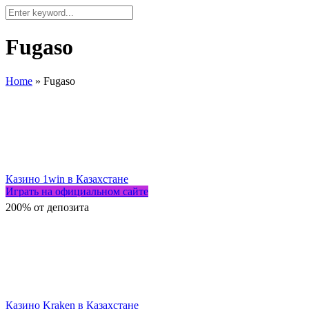
Fugaso
Home
»
Fugaso
Казино 1win в Казахстане
Играть на официальном сайте
200% от депозита
Казино Kraken в Казахстане