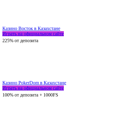
Казино Восток в Казахстане
Играть на официальном сайте
225% от депозита
Казино PokerDom в Казахстане
Играть на официальном сайте
100% от депозита + 1000FS