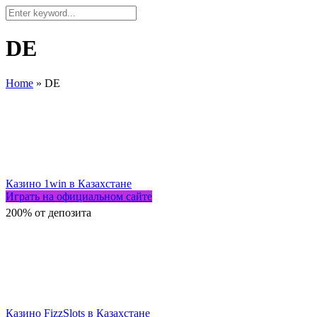
DE
Home
»
DE
Казино 1win в Казахстане
Играть на официальном сайте
200% от депозита
Казино FizzSlots в Казахстане