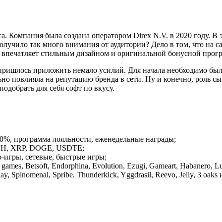
са. Компания была создана оператором Direx N.V. в 2020 году. В
олучило так много внимания от аудитории? Дело в том, что на 
 впечатляет стильным дизайном и оригинальной бонусной прогр
пришлось приложить немало усилий. Для начала необходимо был
но повлияла на репутацию бренда в сети. Ну и конечно, роль сы
одобрать для себя софт по вкусу.
20%, программа лояльности, еженедельные награды;
 BCH, XRP, DOGE, USDTE;
о-игры, сетевые, быстрые игры;
mes, Betsoft, Endorphina, Evolution, Ezugi, Gameart, Habanero, Luck
ay, Spinomenal, Spribe, Thunderkick, Yggdrasil, Reevo, Jelly, 3 oaks