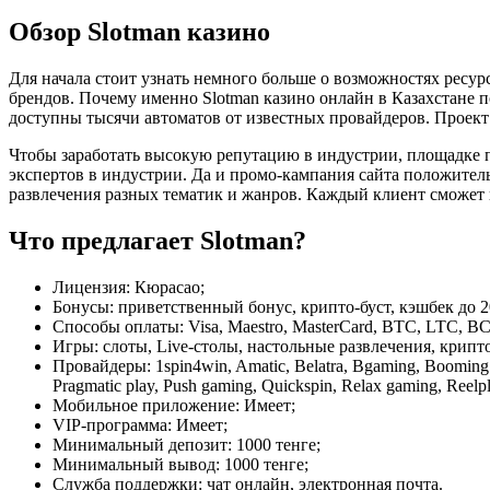
Обзор Slotman казино
Для начала стоит узнать немного больше о возможностях ресур
брендов. Почему именно Slotman казино онлайн в Казахстане п
доступны тысячи автоматов от известных провайдеров. Проект
Чтобы заработать высокую репутацию в индустрии, площадке 
экспертов в индустрии. Да и промо-кампания сайта положитель
развлечения разных тематик и жанров. Каждый клиент сможет п
Что предлагает Slotman?
Лицензия: Кюрасао;
Бонусы: приветственный бонус, крипто-буст, кэшбек до 
Способы оплаты: Visa, Maestro, MasterCard, BTC, LTC,
Игры: слоты, Live-столы, настольные развлечения, крипт
Провайдеры: 1spin4win, Amatic, Belatra, Bgaming, Booming ga
Pragmatic play, Push gaming, Quickspin, Relax gaming, Reelpl
Мобильное приложение: Имеет;
VIP-программа: Имеет;
Минимальный депозит: 1000 тенге;
Минимальный вывод: 1000 тенге;
Служба поддержки: чат онлайн, электронная почта.