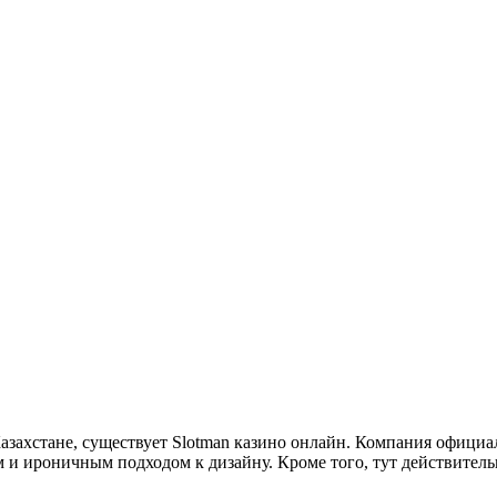
Казахстане, существует Slotman казино онлайн. Компания официал
 и ироничным подходом к дизайну. Кроме того, тут действитель