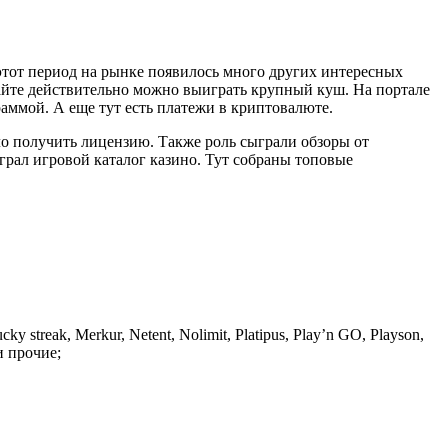
 этот период на рынке появилось много других интересных
сайте действительно можно выиграть крупный куш. На портале
аммой. А еще тут есть платежи в криптовалюте.
о получить лицензию. Также роль сыграли обзоры от
грал игровой каталог казино. Тут собраны топовые
y streak, Merkur, Netent, Nolimit, Platipus, Play’n GO, Playson,
 и прочие;