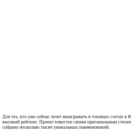
Для тех, кто уже сейчас хочет выигрывать в топовых слотах в 
высокий рейтинг. Проект известен своим оригинальным стилем
собрано несколько тысяч уникальных наименований.