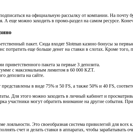
подписаться на официальную рассылку от компании. На почту бу
 А еще можно заходить в промо-раздел на самом ресурсе. Конечн
азино
ветственный пакет. Сюда входят Slotman казино бонусы за перв
нс потратить еще больше денег на ставки в слотах. Кроме того,
и приветственного пакета за первые 3 депозита.
 сумме с максимальным лимитом в 60 000 KZT.
го депозита на сайте.
 представлены в виде 75% и 50 FS, а также 50% и 40 FS, соответ
ьтаты. Для этого можно заходить в личный кабинет и просматри
рка участники могут обратить внимание на другие события. При
е лояльности. Это своеобразная система привилегий для всех к
олнять счет и делать ставки в аппаратах, чтобы зарабатывать оч