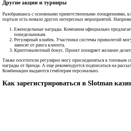
Другие акции и турниры
Разобравшись с основными приветственными поощрениями, клие
портале есть немало других интересных мероприятий. Наприме
Еженедельные награды. Компания официально предлагает
понедельникам.
Регулярный кэшбек. Участники системы привилегий могут
зависят от ранга клиента.
Криптовалютный бонус. Проект поощряет желание делать
Также посетители регулярно могу присоединяться к топовым с
награды от бренда. А еще рекомендуется подписаться на рассы
Комбинации выдаются гемблерам персонально.
Как зарегистрироваться в Slotman кази