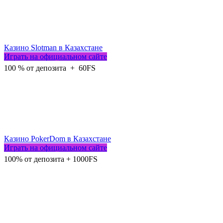
Казино Slotman в Казахстане
Играть на официальном сайте
100 % от депозита + 60FS
Казино PokerDom в Казахстане
Играть на официальном сайте
100% от депозита + 1000FS