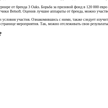
рнире от бренда 3 Oaks. Борьба за призовой фонд в 120 000 евро 
отчики Betsoft. Оценив лучшие аппараты от бренда, можно участв
 условия участия. Ознакомившись с ними, также следует изучит
 странице мероприятия. Так, можно отслеживать свои результаты,
?