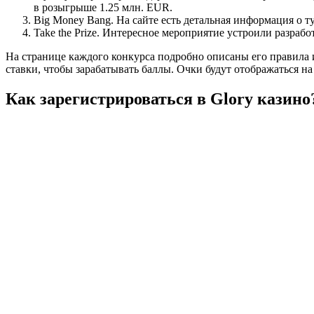
в розыгрыше 1.25 млн. EUR.
Big Money Bang. На сайте есть детальная информация о ту
Take the Prize. Интересное мероприятие устроили разраб
На странице каждого конкурса подробно описаны его правила и
ставки, чтобы зарабатывать баллы. Очки будут отображаться на
Как зарегистрироваться в Glory казино