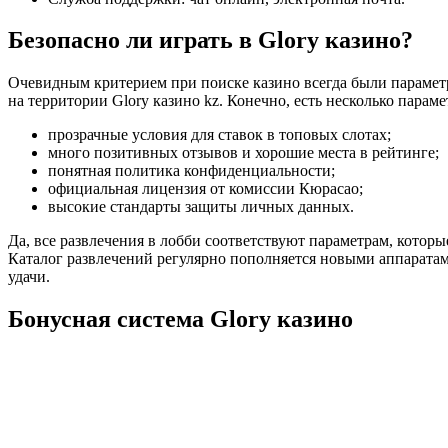
Безопасно ли играть в Glory казино?
Очевидным критерием при поиске казино всегда были парамет
на территории Glory казино kz. Конечно, есть несколько парам
прозрачные условия для ставок в топовых слотах;
много позитивных отзывов и хорошие места в рейтинге;
понятная политика конфиденциальности;
официальная лицензия от комиссии Кюрасао;
высокие стандарты защиты личных данных.
Да, все развлечения в лобби соответствуют параметрам, кото
Каталог развлечений регулярно пополняется новыми аппаратами
удачи.
Бонусная система Glory казино