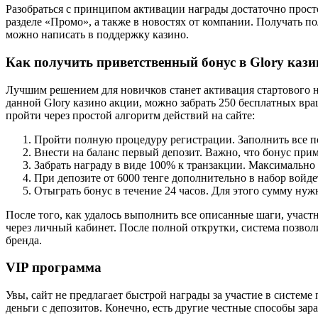
Разобраться с принципом активации награды достаточно прос
разделе «Промо», а также в новостях от компании. Получать по
можно написать в поддержку казино.
Как получить приветственный бонус в Glory кази
Лучшим решением для новичков станет активация стартового на
данной Glory казино акции, можно забрать 250 бесплатных вр
пройти через простой алгоритм действий на сайте:
Пройти полную процедуру регистрации. Заполнить все пол
Внести на баланс первый депозит. Важно, что бонус при
Забрать награду в виде 100% к транзакции. Максимально 
При депозите от 6000 тенге дополнительно в набор войд
Отыграть бонус в течение 24 часов. Для этого сумму нуж
После того, как удалось выполнить все описанные шаги, учас
через личный кабинет. После полной открутки, система позво
бренда.
VIP программа
Увы, сайт не предлагает быстрой награды за участие в систем
деньги с депозитов. Конечно, есть другие честные способы за