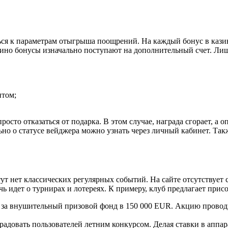
ься к параметрам отыгрыша поощрений. На каждый бонус в кази
азино бонусы изначально поступают на дополнительный счет. Ли
нтом;
росто отказаться от подарка. В этом случае, награда сгорает, а
льно о статусе вейджера можно узнать через личный кабинет. Та
тут нет классических регулярных событий. На сайте отсутствует
ь идет о турнирах и лотереях. К примеру, клуб предлагает прис
я за внушительный призовой фонд в 150 000 EUR. Акцию провод
адовать пользователей летним конкурсом. Делая ставки в аппара