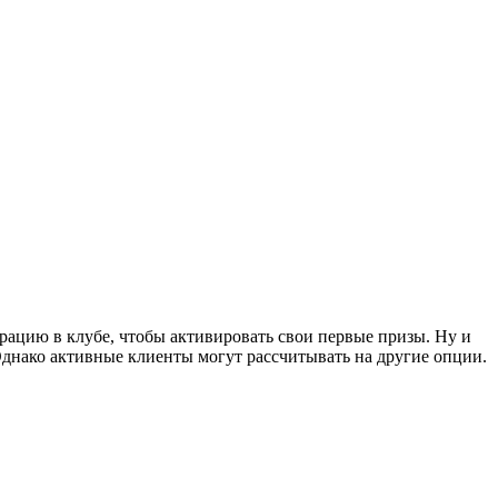
трацию в клубе, чтобы активировать свои первые призы. Ну и
 Однако активные клиенты могут рассчитывать на другие опции.