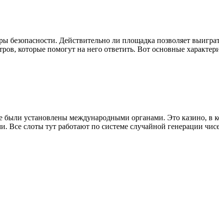
ры безопасности. Действительно ли площадка позволяет выигра
етров, которые помогут на него ответить. Вот основные характе
рые были установлены международными органами. Это казино, в 
. Все слоты тут работают по системе случайной генерации чисел