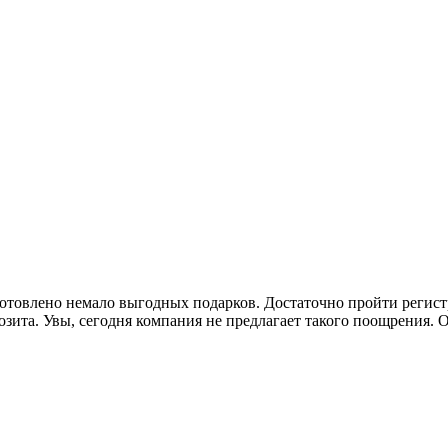
дготовлено немало выгодных подарков. Достаточно пройти регис
позита. Увы, сегодня компания не предлагает такого поощрения.