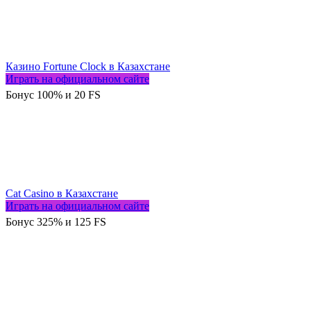
Казино Fortune Clock в Казахстане
Играть на официальном сайте
Бонус 100% и 20 FS
Cat Casino в Казахстане
Играть на официальном сайте
Бонус 325% и 125 FS