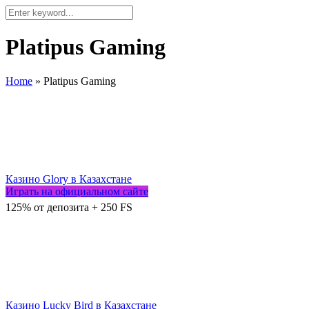
Platipus Gaming
Home
»
Platipus Gaming
Казино Glory в Казахстане
Играть на официальном сайте
125% от депозита + 250 FS
Казино Lucky Bird в Казахстане