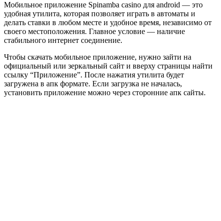
Мобильное приложение Spinamba casino для android — это
удобная утилита, которая позволяет играть в автоматы и
делать ставки в любом месте и удобное время, независимо от
своего местоположения. Главное условие — наличие
стабильного интернет соединение.
Чтобы скачать мобильное приложение, нужно зайти на
официальный или зеркальный сайт и вверху страницы найти
ссылку “Приложение”. После нажатия утилита будет
загружена в апк формате. Если загрузка не началась,
установить приложение можно через сторонние апк сайты.