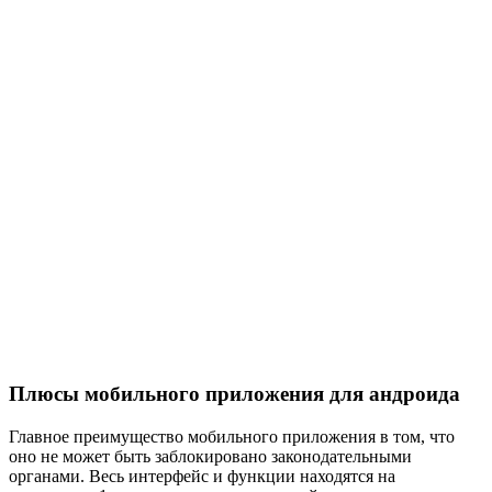
Плюсы мобильного приложения для андроида
Главное преимущество мобильного приложения в том, что
оно не может быть заблокировано законодательными
органами. Весь интерфейс и функции находятся на