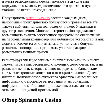
и места расположения сможет пользоваться услугами
виртуального казино, единственное, что для этого нужно —
стабильное интернет-соединение.
Популярность
онлайн казино
растет с каждым днем,
наибольшей популярностью пользуются игровые автоматы.
Также гемблеры используют рулетки, покер, блэкджеки и
другие развлечения. Многие интернет casino предлагают
возможность скачать собственное программное обеспечение
на персональный компьютер или мобильное устройство, в апк
формате. Кроме того, клиенты смогут получать бонусы,
различные поощрения, принимать участие в акциях и
розыгрышах ценных призов.
Регистрируя учетную запись в виртуальном казино, клиент
сможет играть как бесплатно, с помощью демо-счета, так и на
реальные деньги, которые можно выводить на банковские
карты, электронные кошельки или в криптовалюте. Далее
читатель получит обзор букмекера Spinamba Casino; узнает
информацию о процессе регистрации и авторизации;
информацию о мобильном приложении; ознакомится с
отзывами и бонусной программой.
Обзор Spinamba Casino