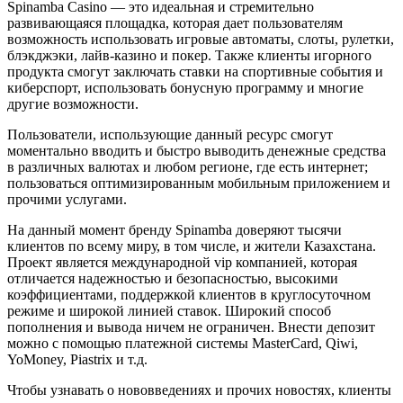
Spinamba Casino — это идеальная и стремительно
развивающаяся площадка, которая дает пользователям
возможность использовать игровые автоматы, слоты, рулетки,
блэкджэки, лайв-казино и покер. Также клиенты игорного
продукта смогут заключать ставки на спортивные события и
киберспорт, использовать бонусную программу и многие
другие возможности.
Пользователи, использующие данный ресурс смогут
моментально вводить и быстро выводить денежные средства
в различных валютах и любом регионе, где есть интернет;
пользоваться оптимизированным мобильным приложением и
прочими услугами.
На данный момент бренду Spinamba доверяют тысячи
клиентов по всему миру, в том числе, и жители Казахстана.
Проект является международной vip компанией, которая
отличается надежностью и безопасностью, высокими
коэффициентами, поддержкой клиентов в круглосуточном
режиме и широкой линией ставок. Широкий способ
пополнения и вывода ничем не ограничен. Внести депозит
можно с помощью платежной системы MasterCard, Qiwi,
YoMoney, Piastrix и т.д.
Чтобы узнавать о нововведениях и прочих новостях, клиенты