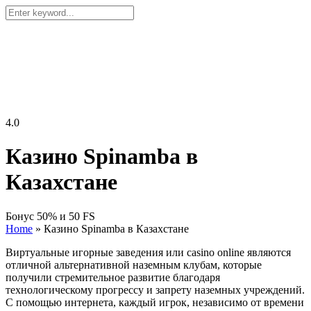
4.0
Казино Spinamba в
Казахстане
Бонус 50% и 50 FS
Home
»
Казино Spinamba в Казахстане
Виртуальные игорные заведения или casino online являются
отличной альтернативной наземным клубам, которые
получили стремительное развитие благодаря
технологическому прогрессу и запрету наземных учреждений.
C помощью интернета, каждый игрок, независимо от времени