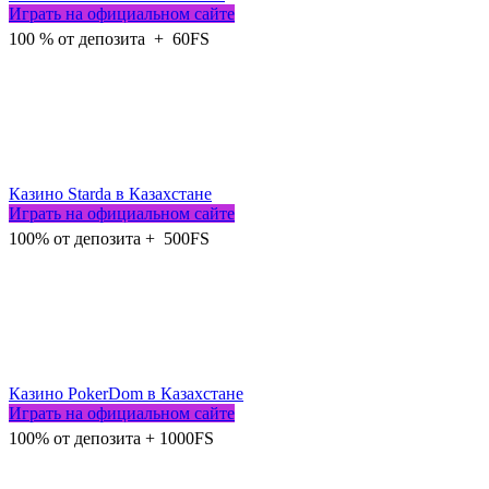
Играть на официальном сайте
100 % от депозита + 60FS
Казино Starda в Казахстане
Играть на официальном сайте
100% от депозита + 500FS
Казино PokerDom в Казахстане
Играть на официальном сайте
100% от депозита + 1000FS