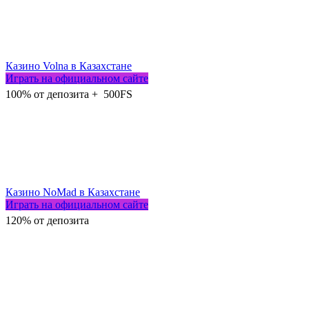
Казино Volna в Казахстане
Играть на официальном сайте
100% от депозита + 500FS
Казино NoMad в Казахстане
Играть на официальном сайте
120% от депозита