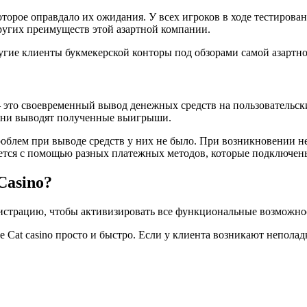
которое оправдало их ожидания. У всех игроков в ходе тестиров
угих преимуществ этой азартной компании.
угие клиенты букмекерской конторы под обзорами самой азартн
 это своевременный вывод денежных средств на пользовательски
е они выводят полученные выигрыши.
проблем при выводе средств у них не было. При возникновении 
тся с помощью разных платежных методов, которые подключены к
Casino?
истрацию, чтобы активизировать все функциональные возможно
те Cat casino просто и быстро. Если у клиента возникают непола