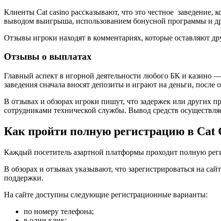
Клиенты Cat casino рассказывают, что это честное заведение, 
выводом выигрыша, использованием бонусной программы и др
Отзывы игроки находят в комментариях, которые оставляют др
Отзывы о выплатах
Главный аспект в игорной деятельности любого БК и казино —
заведения сначала вносят депозиты и играют на деньги, посл
В отзывах и обзорах игроки пишут, что задержек или других 
сотрудниками технической службы. Вывод средств осуществляе
Как пройти полную регистрацию в Cat 
Каждый посетитель азартной платформы проходит полную рег
В обзорах и отзывах указывают, что зарегистрироваться на сай
поддержки.
На сайте доступны следующие регистрационные варианты:
по номеру телефона;
в один клик;