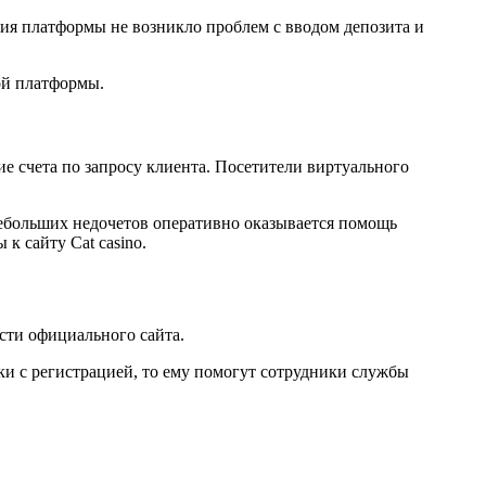
ания платформы не возникло проблем с вводом депозита и
ой платформы.
е счета по запросу клиента. Посетители виртуального
небольших недочетов оперативно оказывается помощь
 сайту Cat casino.
сти официального сайта.
дки с регистрацией, то ему помогут сотрудники службы