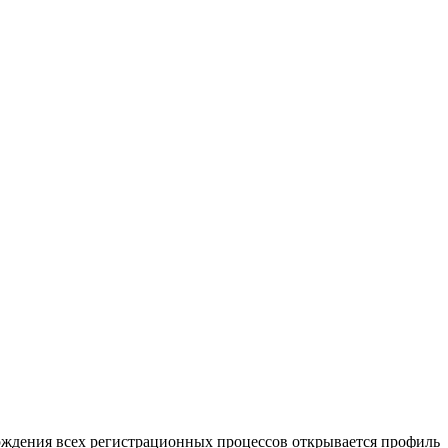
ерждения всех регистрационных процессов открывается профиль