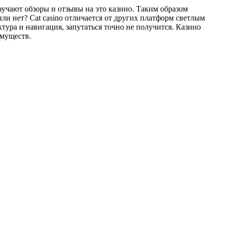
зучают обзоры и отзывы на это казино. Таким образом
ли нет? Cat casino отличается от других платформ светлым
тура и навигация, запутаться точно не получится. Казино
имуществ.