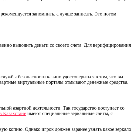
 рекомендуется запомнить, а лучше записать. Это потом
венно выводить деньги со своего счета. Для верифицирования
службы безопасности казино удостовериться в том, что вы
 азартные виртуальные порталы отмывают денежные средства.
льной азартной деятельности. Так государство поступает со
в Казахстане
имеют специальные зеркальные сайты, с
ную копию. Однако игрок должен заранее узнать какое зеркало