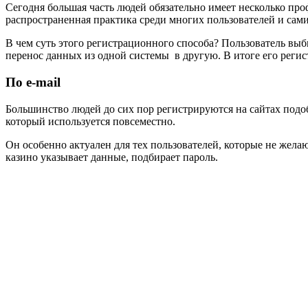
Сегодня большая часть людей обязательно имеет несколько про
распространенная практика среди многих пользователей и сам
В чем суть этого регистрационного способа? Пользователь выб
перенос данных из одной системы в другую. В итоге его реги
По e-mail
Большинство людей до сих пор регистрируются на сайтах подо
который используется повсеместно.
Он особенно актуален для тех пользователей, которые не жела
казино указывает данные, подбирает пароль.