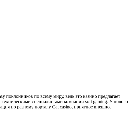
азу поклонников по всему миру, ведь это казино предлагает
а техническими специалистами компании soft gaming. У нового
ация по разному порталу Cat casino, приятное внешнее