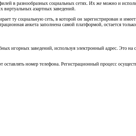
филей в разнообразных социальных сетях. Их же можно и использ
их виртуальных азартных заведений.
ирает ту социальную сеть, в которой он зарегистрирован и име
страционная анкета заполнена самой платформой, остается толь
бных игорных заведений, используя электронный адрес. Это на 
ют оставлять номер телефона. Регистрационный процесс осуществ