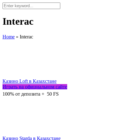
Interac
Home
»
Interac
Казино Loft в Казахстане
Играть на официальном сайте
100% от депозита + 50 FS
Казино Starda в Казахстане