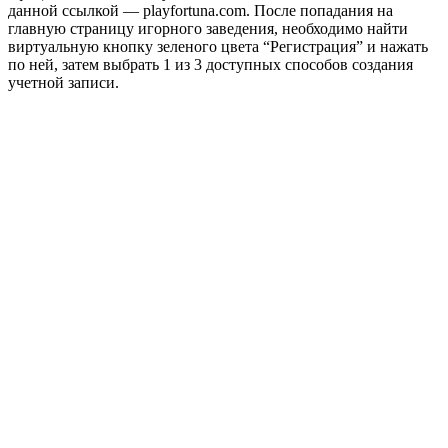
данной ссылкой — playfortuna.com. После попадания на
главную страницу игорного заведения, необходимо найти
виртуальную кнопку зеленого цвета “Регистрация” и нажать
по ней, затем выбрать 1 из 3 доступных способов создания
учетной записи.