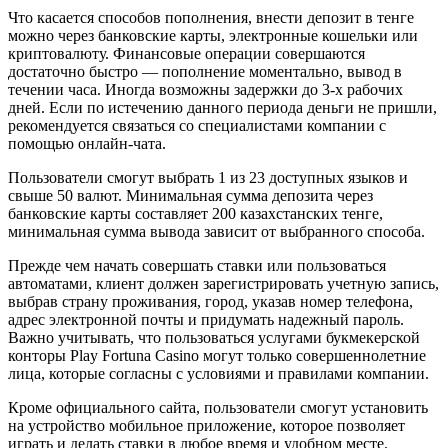
Что касается способов пополнения, внести депозит в тенге
можно через банковские карты, электронные кошельки или
криптовалюту. Финансовые операции совершаются
достаточно быстро — пополнение моментально, вывод в
течении часа. Иногда возможны задержки до 3-х рабочих
дней. Если по истечению данного периода деньги не пришли,
рекомендуется связаться со специалистами компании с
помощью онлайн-чата.
Пользователи смогут выбрать 1 из 23 доступных языков и
свыше 50 валют. Минимальная сумма депозита через
банковские карты составляет 200 казахстанских тенге,
минимальная сумма вывода зависит от выбранного способа.
Прежде чем начать совершать ставки или пользоваться
автоматами, клиент должен зарегистрировать учетную запись,
выбрав страну проживания, город, указав номер телефона,
адрес электронной почты и придумать надежный пароль.
Важно учитывать, что пользоваться услугами букмекерской
конторы Play Fortuna Casino могут только совершеннолетние
лица, которые согласны с условиями и правилами компании.
Кроме официального сайта, пользователи смогут установить
на устройство мобильное приложение, которое позволяет
играть и делать ставки в любое время и удобном месте.