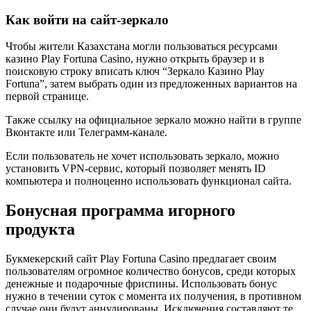
Как войти на сайт-зеркало
Чтобы жители Казахстана могли пользоваться ресурсами
казино Play Fortuna Casino, нужно открыть браузер и в
поисковую строку вписать ключ “Зеркало Казино Play
Fortuna”, затем выбрать один из предложенных вариантов на
первой странице.
Также ссылку на официальное зеркало можно найти в группе
Вконтакте или Телеграмм-канале.
Если пользователь не хочет использовать зеркало, можно
установить VPN-сервис, который позволяет менять ID
компьютера и полноценно использовать функционал сайта.
Бонусная программа игорного
продукта
Букмекерский сайт Play Fortuna Casino предлагает своим
пользователям огромное количество бонусов, среди которых
денежные и подарочные фриспины. Использовать бонус
нужно в течении суток с момента их получения, в противном
случае они будут аннулированы. Исключения составляют те