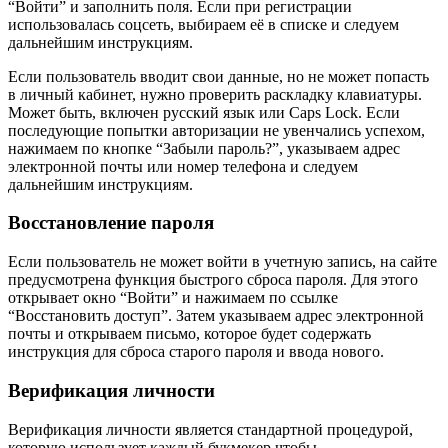
“Войти” и заполнить поля. Если при регистрации
использовалась соцсеть, выбираем её в списке и следуем
дальнейшим инструкциям.
Если пользователь вводит свои данные, но не может попасть
в личный кабинет, нужно проверить раскладку клавиатуры.
Может быть, включен русский язык или Caps Lock. Если
последующие попытки авторизации не увенчались успехом,
нажимаем по кнопке “Забыли пароль?”, указываем адрес
электронной почты или номер телефона и следуем
дальнейшим инструкциям.
Восстановление пароля
Если пользователь не может войти в учетную запись, на сайте
предусмотрена функция быстрого сброса пароля. Для этого
открывает окно “Войти” и нажимаем по ссылке
“Восстановить доступ”. Затем указываем адрес электронной
почты и открываем письмо, которое будет содержать
инструкция для сброса старого пароля и ввода нового.
Верификация личности
Верификация личности является стандартной процедурой,
которую использует каждый букмекер чтобы