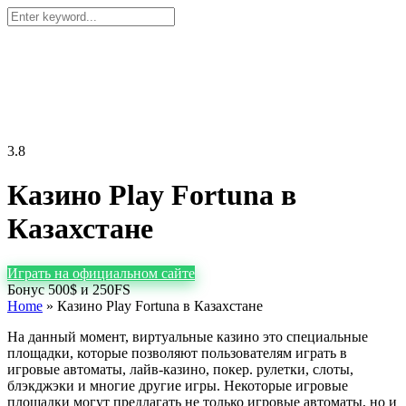
3.8
Казино Play Fortuna в
Казахстане
Играть на официальном сайте
Бонус 500$ и 250FS
Home
»
Казино Play Fortuna в Казахстане
На данный момент, виртуальные казино это специальные
площадки, которые позволяют пользователям играть в
игровые автоматы, лайв-казино, покер. рулетки, слоты,
блэкджэки и многие другие игры. Некоторые игровые
площадки могут предлагать не только игровые автоматы, но и