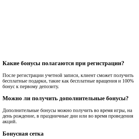
Какие бонусы полагаются при регистрации?
После регистрации учетной записи, клиент сможет получить
бесплатные подарки, такие как бесплатные вращения и 100%
бонус к первому депозиту.
Можно ли получить дополнительные бонусы?
Дополнительные бонусы можно получить во время игры, на
день рождение, в праздничные дни или во время проведения
акций.
Бонусная сетка