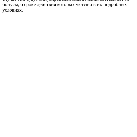
бонусы, о сроке действия которых указано в их подробных
условиях.