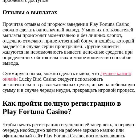
проблемы с доступом.
Отзывы о выплатах
Прочитав отзывы об игорном заведении Play Fortuna Casino,
сложно сделать однозначный вывод. У многих пользователей
выплаты происходят моментально и без лишних хлопот,
отдельно отмечают приветственный бонус и кэшбэк, который
выдается в случае серии проигрышей. Другие клиенты
жалуются на невозможность вывести денежные средства при
определенных обстоятельствах и малое количество способов
вывода.
Суммируя отзывы, можно сделать вывод, что
лучшее казино
онлайн
Lucky Bird Casino следует использовать
исключительно в развлекательных целях, играя на небольшую
сумму и в случае череды неудач, прекращать игровой процесс.
Как пройти полную регистрацию в
Play Fortuna Casino?
Чтобы начать регистрацию и успешно её завершить, в первую
очередь необходимо зайти на рабочее зеркало казино или
официальный сайт Play Fortuna Casino, воспользовавшись