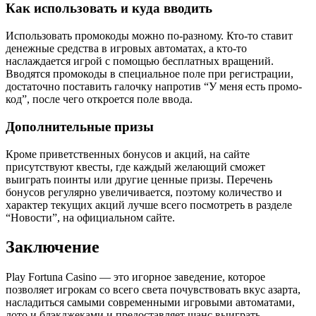
Как использовать и куда вводить
Использовать промокоды можно по-разному. Кто-то ставит
денежные средства в игровых автоматах, а кто-то
наслаждается игрой с помощью бесплатных вращений.
Вводятся промокоды в специальное поле при регистрации,
достаточно поставить галочку напротив “У меня есть промо-
код”, после чего откроется поле ввода.
Дополнительные призы
Кроме приветственных бонусов и акций, на сайте
присутствуют квесты, где каждый желающий сможет
выиграть поинты или другие ценные призы. Перечень
бонусов регулярно увеличивается, поэтому количество и
характер текущих акций лучше всего посмотреть в разделе
“Новости”, на официальном сайте.
Заключение
Play Fortuna Casino — это игорное заведение, которое
позволяет игрокам со всего света почувствовать вкус азарта,
насладиться самыми современными игровыми автоматами,
лото и блэкджеками и предоставляет шанс выиграть