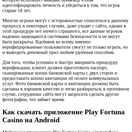
идентифицировать личность и убедиться в том, что игрок
старше 18 лет.
Многие игроки могут с осторожностью относиться к данному
процессу, в некоторых случаях, даже уходят с сайта, однако в
этой процедуре нет ничего страшного, все данные игроков
надежно защищаются системами безопасности и не могут
быть раскрыты. Вдобавок ко всему, именно
верифицированные пользователи смогут не только играть, но
и выводить денежный приз любым удобным способом.
Для того, чтобы успешно и быстро завершить процедуру
верификации, клиент должен приготовить паспорт,
сканированные копии банковской карты с двух сторон и
предоставить копию квитанции об оплате коммунальных
услуг. Фото банковской карты и квитанции должны быть
сделаны в хорошем качестве и легко разбираться, в противном
случае, сотрудники сайта могут запросить сделать другие
фотографии, что займет время.
Как скачать приложение Play Fortuna
Casino на Android