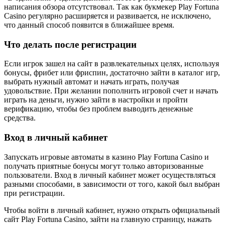
написания обзора отсутствовал. Так как букмекер Play Fortuna
Casino регулярно расширяется и развивается, не исключено,
что данный способ появится в ближайшее время.
Что делать после регистрации
Если игрок зашел на сайт в развлекательных целях, используя
бонусы, фрибет или фриспин, достаточно зайти в каталог игр,
выбрать нужный автомат и начать играть, получая
удовольствие. При желании пополнить игровой счет и начать
играть на деньги, нужно зайти в настройки и пройти
верификацию, чтобы без проблем выводить денежные
средства.
Вход в личный кабинет
Запускать игровые автоматы в казино Play Fortuna Casino и
получать приятные бонусы могут только авторизованные
пользователи. Вход в личный кабинет может осуществляться
разными способами, в зависимости от того, какой был выбран
при регистрации.
Чтобы войти в личный кабинет, нужно открыть официальный
сайт Play Fortuna Casino, зайти на главную страницу, нажать