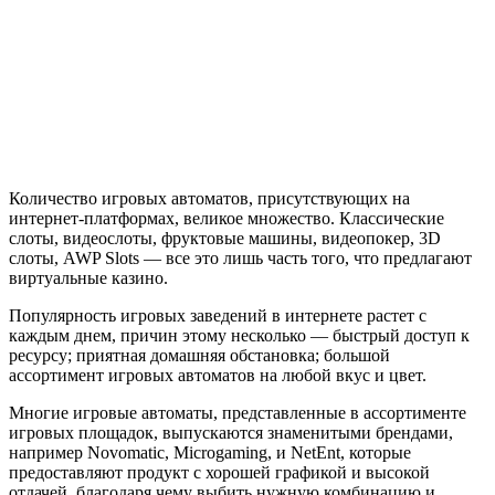
Количество игровых автоматов, присутствующих на
интернет-платформах, великое множество. Классические
слоты, видеослоты, фруктовые машины, видеопокер, 3D
слоты, AWP Slots — все это лишь часть того, что предлагают
виртуальные казино.
Популярность игровых заведений в интернете растет с
каждым днем, причин этому несколько — быстрый доступ к
ресурсу; приятная домашняя обстановка; большой
ассортимент игровых автоматов на любой вкус и цвет.
Многие игровые автоматы, представленные в ассортименте
игровых площадок, выпускаются знаменитыми брендами,
например Novomatic, Microgaming, и NetEnt, которые
предоставляют продукт с хорошей графикой и высокой
отдачей, благодаря чему выбить нужную комбинацию и