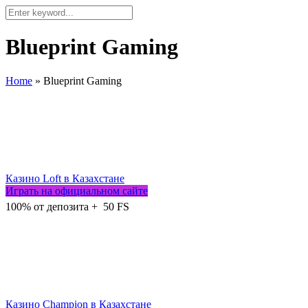
Blueprint Gaming
Home
»
Blueprint Gaming
Казино Loft в Казахстане
Играть на официальном сайте
100% от депозита + 50 FS
Казино Champion в Казахстане