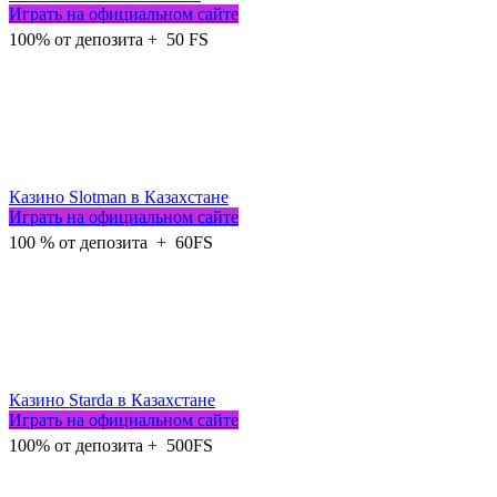
Играть на официальном сайте
100% от депозита + 50 FS
Казино Slotman в Казахстане
Играть на официальном сайте
100 % от депозита + 60FS
Казино Starda в Казахстане
Играть на официальном сайте
100% от депозита + 500FS