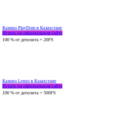
Казино PlayDom в Казахстане
Играть на официальном сайте
100 % от депозита + 20FS
Казино Legzo в Казахстане
Играть на официальном сайте
100 % от депозита + 500FS