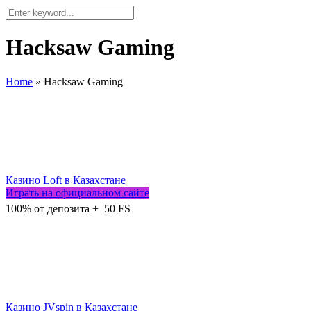
Hacksaw Gaming
Home
»
Hacksaw Gaming
Казино Loft в Казахстане
Играть на официальном сайте
100% от депозита + 50 FS
Казино JVspin в Казахстане