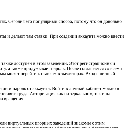
тях. Сегодня это популярный способ, потому что он довольно
аты и делают там ставки. При создании аккаунта можно ввести
д также доступен в этом заведении. Этот регистрационный
ту, а также придумывает пароль. После соглашается со всеми
ормы может перейти к ставкам в эмуляторах. Вход в личный
огин и пароль от аккаунта. Войти в личный кабинет можно в
составит труда. Авторизация как на зеркальном, так и на
на вращения.
тели виртуальных игорных заведений знакомы с этим