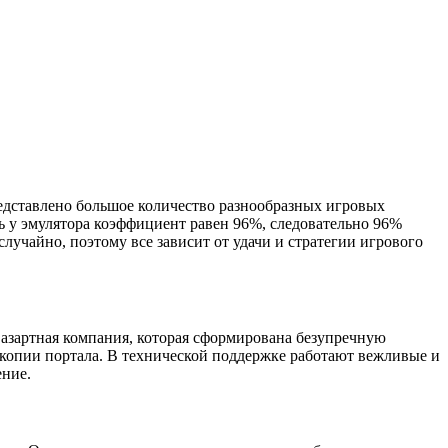
представлено большое количество разнообразных игровых
ть у эмулятора коэффициент равен 96%, следовательно 96%
лучайно, поэтому все зависит от удачи и стратегии игрового
ая азартная компания, которая сформирована безупречную
 копии портала. В технической поддержке работают вежливые и
ение.