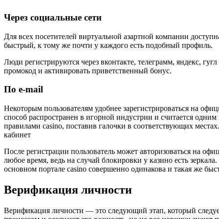
Через социальные сети
Для всех посетителей виртуальной азартной компании доступн
быстрый, к тому же почти у каждого есть подобный профиль.
Люди регистрируются через вконтакте, телеграмм, яндекс, гуг
промокод и активировать приветственный бонус.
По e-mail
Некоторым пользователям удобнее зарегистрироваться на офици
способ распространен в игорной индустрии и считается одним 
правилами casino, поставив галочки в соответствующих местах.
кабинет
После регистрации пользователь может авторизоваться на офиц
любое время, ведь на случай блокировки у казино есть зеркала.
основном портале casino совершенно одинакова и такая же быс
Верификация личности
Верификация личности — это следующий этап, который следует