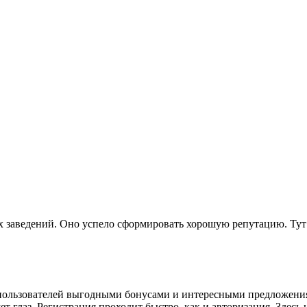
ных заведений. Оно успело сформировать хорошую репутацию. Тут
ует пользователей выгодными бонусами и интересными предложен
т глаз. Регистрация проходит быстро, как и авторизация. Здесь