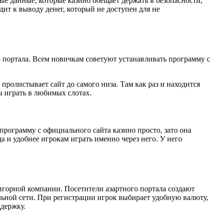
ные данные, которые казино обещает держать в безопасности,
дит к выводу денег, который не доступен для не
о портала. Всем новичкам советуют устанавливать программу с
ролистывает сайт до самого низа. Там как раз и находится
ы играть в любимых слотах.
рограмму с официального сайта казино просто, зато она
 и удобнее игрокам играть именно через него. У него
игорной компании. Посетители азартного портала создают
льной сети. При регистрации игрок выбирает удобную валюту,
ддержку.