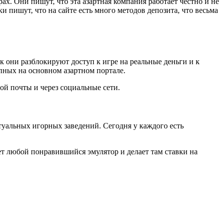
рах. Они пишут, что эта азартная компания работает честно и не
и пишут, что на сайте есть много методов депозита, что весьма
к они разблокируют доступ к игре на реальные деньги и к
пных на основном азартном портале.
ной почты и через социальные сети.
туальных игорных заведений. Сегодня у каждого есть
ет любой понравившийся эмулятор и делает там ставки на