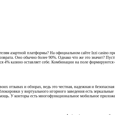
ителям азартной платформы? На официальном сайте Izzi casino 
возврата. Оно обычно более 90%. Однако что же это значит? Пус
ся 4% казино оставляет себе. Комбинации на поле формируются с
воих отзывах и обзорах, ведь это честная, надежная и безопасн
 блокировки у виртуального игорного заведения есть зеркальные
помощь. У конторы есть многофункциональное мобильное прилож