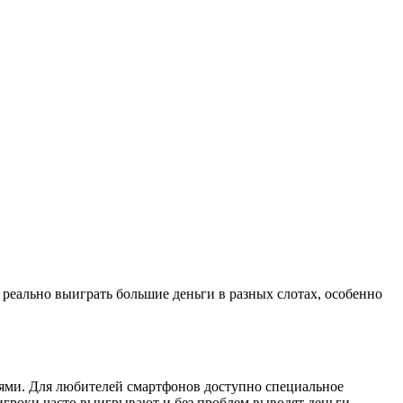
 реально выиграть большие деньги в разных слотах, особенно
иями. Для любителей смартфонов доступно специальное
 игроки часто выигрывают и без проблем выводят деньги.