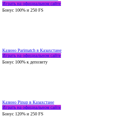
Играть на официальном сайте
Бонус 100% и 250 FS
Казино Parimatch в Казахстане
Играть на официальном сайте
Бонус 100% к депозиту
Казино Pinup в Казахстане
Играть на официальном сайте
Бонус 120% и 250 FS