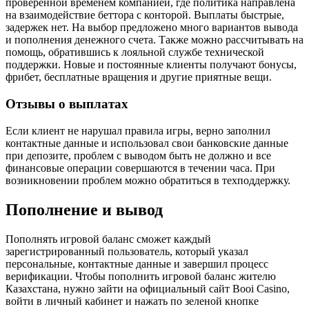
проверенной временем компанией, где политика направлена
на взаимодействие беттора с конторой. Выплаты быстрые,
задержек нет. На выбор предложено много вариантов вывода
и пополнения денежного счета. Также можно рассчитывать на
помощь, обратившись к лояльной службе технической
поддержки. Новые и постоянные клиенты получают бонусы,
фрибет, бесплатные вращения и другие приятные вещи.
Отзывы о выплатах
Если клиент не нарушал правила игры, верно заполнил
контактные данные и использовал свои банковские данные
при депозите, проблем с выводом быть не должно и все
финансовые операции совершаются в течении часа. При
возникновении проблем можно обратиться в техподдержку.
Пополнение и вывод
Пополнять игровой баланс сможет каждый
зарегистрированный пользователь, который указал
персональные, контактные данные и завершил процесс
верификации. Чтобы пополнить игровой баланс жителю
Казахстана, нужно зайти на официальный сайт Booi Casino,
войти в личный кабинет и нажать по зеленой кнопке