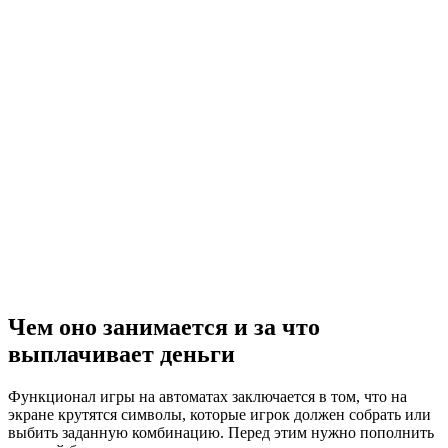
Чем оно занимается и за что
выплачивает деньги
Функционал игры на автоматах заключается в том, что на
экране крутятся символы, которые игрок должен собрать или
выбить заданную комбинацию. Перед этим нужно пополнить