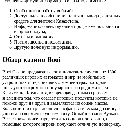
всю необходимую информацию о казино, а именно:
Особенности работы веб-сайта.
Доступные способы пополнения и вывода денежных
средств для жителей Казахстана.
Информацию о действующей программе лояльности
игорного клуба;
Отзывы о выплатах.
Преимущества и недостатки.
Другую полезную информацию.
Обзор казино Booi
Booi Casino предлагает своим пользователям свыше 1300
различных игровых автоматов и игр на мобильных
устройствах и персональных компьютерах, которые
пользуются огромной популярностью среди жителей
Казахстана. Компания, владеющая данным сервисом
знаменита тем, что создает игровые продукты которые не
похожи друг на друга и выделяются из общей массы.
Большинство игр выполнены в фантастическом дизайне, с
упором на космическую тематику. Онлайн казино Вулкан
Вегас также может предложить социальное казино, с
помощью которого игроки получают отличную поддержку.