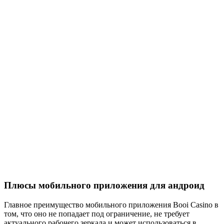
Плюсы мобильного приложения для андроид
Главное преимущество мобильного приложения Booi Casino в
том, что оно не попадает под ограничение, не требует
актуального рабочего зеркала и может использоваться в