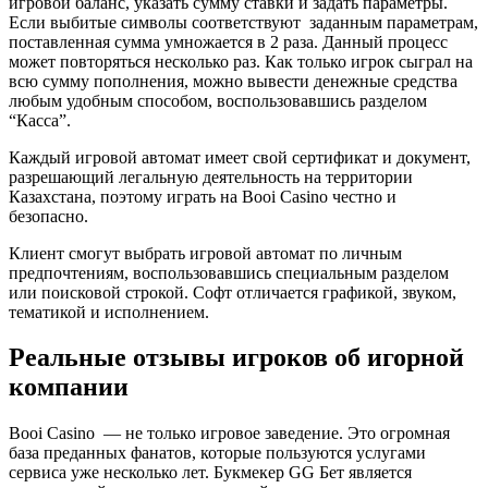
игровой баланс, указать сумму ставки и задать параметры.
Если выбитые символы соответствуют заданным параметрам,
поставленная сумма умножается в 2 раза. Данный процесс
может повторяться несколько раз. Как только игрок сыграл на
всю сумму пополнения, можно вывести денежные средства
любым удобным способом, воспользовавшись разделом
“Касса”.
Каждый игровой автомат имеет свой сертификат и документ,
разрешающий легальную деятельность на территории
Казахстана, поэтому играть на Booi Casino честно и
безопасно.
Клиент смогут выбрать игровой автомат по личным
предпочтениям, воспользовавшись специальным разделом
или поисковой строкой. Софт отличается графикой, звуком,
тематикой и исполнением.
Реальные отзывы игроков об игорной
компании
Booi Casino — не только игровое заведение. Это огромная
база преданных фанатов, которые пользуются услугами
сервиса уже несколько лет. Букмекер GG Бет является