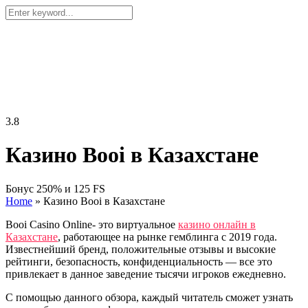
3.8
Казино Booi в Казахстане
Бонус 250% и 125 FS
Home
»
Казино Booi в Казахстане
Booi Casino Online- это виртуальное
казино онлайн в
Казахстане
, работающее на рынке гемблинга с 2019 года.
Известнейший бренд, положительные отзывы и высокие
рейтинги, безопасность, конфиденциальность — все это
привлекает в данное заведение тысячи игроков ежедневно.
С помощью данного обзора, каждый читатель сможет узнать