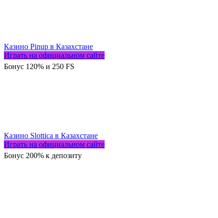
Казино Pinup в Казахстане
Играть на официальном сайте
Бонус 120% и 250 FS
Казино Slottica в Казахстане
Играть на официальном сайте
Бонус 200% к депозиту