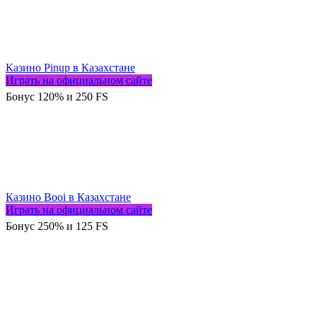
Казино Pinup в Казахстане
Играть на официальном сайте
Бонус 120% и 250 FS
Казино Booi в Казахстане
Играть на официальном сайте
Бонус 250% и 125 FS