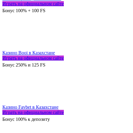
Играть на официальном сайте
Бонус 100% + 100 FS
Казино Booi в Казахстане
Играть на официальном сайте
Бонус 250% и 125 FS
Казино Favbet в Казахстане
Играть на официальном сайте
Бонус 100% к депозиту