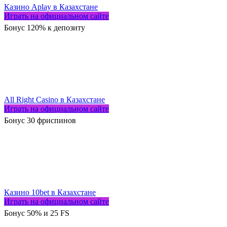
Казино Aplay в Казахстане
Играть на официальном сайте
Бонус 120% к депозиту
All Right Casino в Казахстане
Играть на официальном сайте
Бонус 30 фриспинов
Казино 10bet в Казахстане
Играть на официальном сайте
Бонус 50% и 25 FS