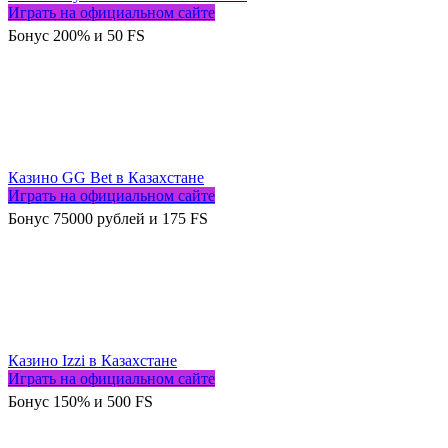
Играть на официальном сайте
Бонус 200% и 50 FS
Казино GG Bet в Казахстане
Играть на официальном сайте
Бонус 75000 рублей и 175 FS
Казино Izzi в Казахстане
Играть на официальном сайте
Бонус 150% и 500 FS